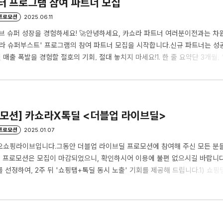
터 프로그램 참여 파트너 모집
/프로모션
2025.06.11
라이브 슈퍼 성장을 경험하세요! 🚀안녕하세요, 카쇼라 파트너 여러분이전과는 차
쇼라 슈퍼부스트' 프로그램의 참여 파트너 모집을 시작합니다.신규 파트너는 성공
매출 폭발을 경험할 절호의 기회, 절대 놓치지 마세요!1. 한 줄 요약단 3개월, 
탭 노출 + 신규 지원' 혜택으로 라이브 매출 성장을 지원하는 부스팅 프로그램 2
→ 7.7%)🏆 라이브 중 5% 할인 쿠폰 제공🏆 카카오톡 쇼핑탭 노출 기회🏆
공🏆 고성과 달성 파트너 대상, MD 컨설팅 & 셀렉트 라이브 기회 제공1) 수수료 
로모션] 카쇼라X톡딜 <더블업 라이브딜>
/프로모션
2025.01.07
오쇼핑라이브입니다.그동안 더블업 라이브딜 프로모션에 참여해 주신 모든 분
프로모션은 모집이 마감되었으니, 확인하시어 이용에 불편 없으시길 바랍니다. 
 선정하여, 2주 뒤 '쇼핑탭+톡딜 동시 노출' 기회를 제공해 드립니다.1) 쇼핑
2) 톡딜 '오늘의 추천 딜' 영역에 '라이브 대표 상품' 노출 2. 일정- 시작 일자 :
) 라이브부터 선정 대상이 되며, 2/11(화)부터 매주 화요일 선정 발표가 진행됩니다.
예정) 3. 선정 대상1) 선정일 전 주(월~일)에 진행하는 모든 그레이드업/파트