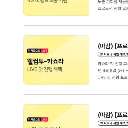
노출 기회를 제공합니다
프로모션 진행 일자 기
10/25(수) ~ 10
11/12(일) 🟢 3차
(마감) [프
🎁 파트너 지원 혜택
카쇼라 첫 진행 파트
년 9월 8일 (금) 
LIVE 첫 진행 프
아직 카쇼라 파트너
3️⃣ 어떤 혜택이 있
브 캘린더 / 웹 검
(마감) [프
🎁 파트너 지원 혜택