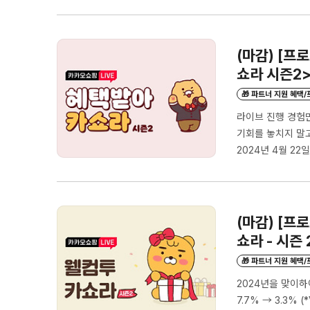
6/19(수)6/17(월
6/26(수)6/24(월
7/3(수)7/1(월)~7
(마감) [프
쇼라 시즌2
🎁 파트너 지원 혜택
라이브 진행 경험
기회를 놓치지 말고 
2024년 4월 22일
신)- 신청 방법 :
기준 1개월 이내 라
브 진행 (* 안내 :
(마감) [프
쇼라 - 시즌 
🎁 파트너 지원 혜택
2024년을 맞이하여
7.7% → 3.3%