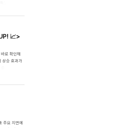
과*톡딜 동시 진행
) 모두 톡딜 할
0%의 수수료가
해당 라이브 진행
P! 📈>
해 바로 확인해
액 상승 효과가
 총 445%의
드려요!1. 변동
단, 톡딜 연계
요.(*단, 동
과 주요 지면에