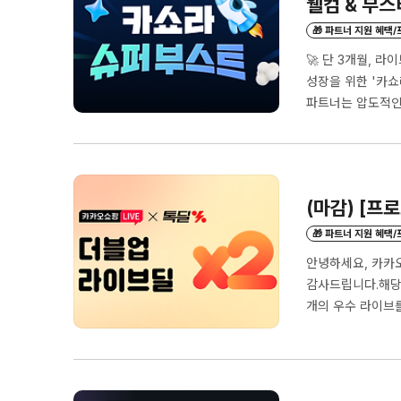
웰컴 & 부스
🎁 파트너 지원 혜택
🚀 단 3개월, 
성장을 위한 '카
파트너는 압도적인 
할인 쿠폰 + 쇼핑
수수료 인하(10% 
상, 웰컴 패키지 제
(마감) [프
🎁 파트너 지원 혜택
안녕하세요, 카카
감사드립니다.해당 
개의 우수 라이브를
어에 '라이브' 노출
째 주(2/3-2/9
미정(*별도 공지 
상이 되며, 그중..