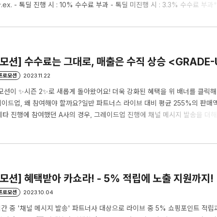
x. - 톡딜 진행 시 : 10% 수수료 부과 - 톡딜 미진행 시 : 3.3% 수수료 부
요?: 기획전 노출 기간(*해당 라이브 진행 예정일이 포함된 주차 전체(월~일)
상태여야 합니다. 중복 설정된 일자가 있을 경우 '톡딜 진행'으로 간주되어 1
 적용 기간이 어떻게 되나요? : 기획전 노출 및 혜택 수수료(3.3%) 적용은 
로모션] 수수료는 그대로, 매출은 수직 상승 <GRADE-U
/프로모션
2023.11.22
로모션이 ✨시즌 2✨로 새롭게 돌아왔어요! 더욱 강화된 혜택을 위 배너를 클릭
그레이드업, 왜 참여해야 할까요?일반 파트너스 라이브 대비 평균 255%의 판매
타 진행에 참여했던 A사의 경우, 그레이드업 진행에 채널 메시지 발송을 더해
🫢(*23년 10월~11월 데이터 기준/ 23년 10월 참여 사례) 🎁 혜택을 이만큼 
기본 수수료 7.7% 외에 그 어떤 추가 수수료 없이 바로 참여하실 수 있어요.(*
메인 플레이어 노출평균 10만 뷰 이상의 쇼핑탭 최상단 플레이어 노출을 지원해 드려
브..
로모션] 혜택받아 카쇼라! - 5% 적립에 노출 지원까지!
/프로모션
2023.10.04
 중 '채널 메시지 발송' 파트너사 대상으로 라이브 중 5% 쇼핑포인트 적립