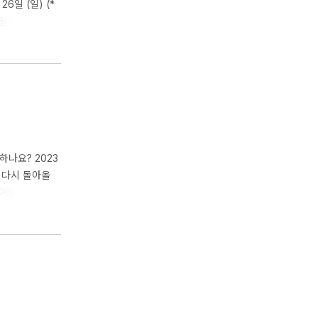
26일 (일) (*
 일자
자 11/8(수) ~
하나요? 2023
으로 다시 돌아올
부여받았어요 2.
청 가능합니다!
면 제공 - 라이