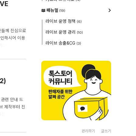
VE
📖 매뉴얼
(19)
라이브 운영 정책
(6)
분들께 진심으로
라이브 운영 관리
(10)
확인하시어 이용
라이브 송출&CG
(3)
 카카오쇼핑라이
모집 마감 일
2)
관련 안내 드
이브 제작부터 진
유통센터(판판대
소상공인 확인서
매 가능한 B2C
관리하기
글쓰기
브 제작, 진행,