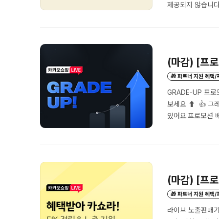
제공되지 않습니다.e
기준이 어떻게 되나
인 적용이 미설정 
부과됩니다.*수수료
예정..
(마감) [프
🎁 파트너 지원 혜택
GRADE-UP 프
보세요 ⬆️ 👍 
있어요.프로모션 베
상승을 이뤄냈어요! 
없는 기본 수수료 
진행 불가) 2. 
시간 진행되는 라이
(마감) [프
🎁 파트너 지원 혜택
라이브 노출판매기간