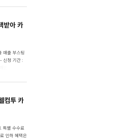
혜택받아 카
과 매출 부스팅
- 신청 기간 :
(*개별 메일 회
로모션 신청 일자
 11시 중 라이
<웰컴투 카
1. 특별 수수료
수수료 인하 혜택은