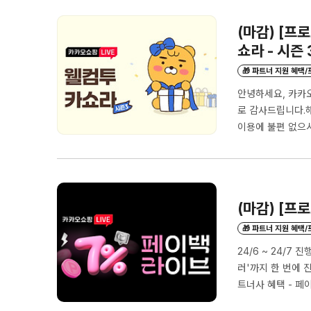
송출, 홍보, 판촉까
(마감) [프
쇼라 - 시즌 3
🎁 파트너 지원 혜택
안녕하세요, 카카
로 감사드립니다.해
이용에 불편 없으시길
라이브입니다. 카쇼
일정- 참여 신청 마감
host="kakaoshop
url="https://kak
(마감) [프
🎁 파트너 지원 혜택
24/6 ~ 24/
러'까지 한 번에 진
트너사 혜택 - 페
기간기획전 진행 