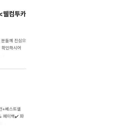
! <웰컴투카
 분들께 진심으
을 확인하시어
요. 카카오쇼핑
1. 모집 마감
기획전+베스트셀
% 페이백✔️ 파
브 노출 판매