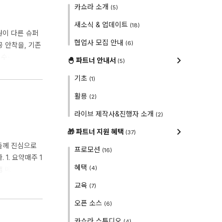
카쇼라 소개
(5)
새소식 & 업데이트
(18)
원이 다른 슈퍼
협업사 모집 안내
(6)
 안착을, 기존
'수수료 인하 +
🐣 파트너 안내서
(5)
. 주요 혜택🏆
기초
(1)
 신규 파트너 대
인하 (10..
활용
(2)
라이브 제작사&진행자 소개
(2)
🎁 파트너 지원 혜택
(37)
들께 진심으로
프로모션
(16)
1. 요약매주 1
혜택
(4)
탭 메인 플레이
 25년 2월 첫
교육
(7)
- 종료 일자 :
오픈 소스
(6)
너스 라이브가 대
카쇼라 스튜디오
(4)