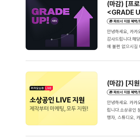
(마감) [프
<GRADE UP
🎁 파트너 지원 혜택
안녕하세요, 카카
감사드립니다.해당 
에 불편 없으시길 바
브입니다. 카쇼라 
정- 참여 신청 마감 
host="kakaoshop
url="https://kak
(마감) [지
🎁 파트너 지원 혜택
안녕하세요. 카카
립니다.소상공인 분
행자, 스튜디오, 
로) 라이브 커머스
를 보유한 라이브커
품목을 취급해야 함 