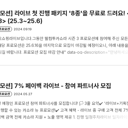
지 올인원으로 ..
로모션] 라이브 첫 진행 패키지 '8종'을 무료로 드려요
> (25.3~25.6)
/프로모션
2024.09.19
오쇼핑라이브입니다.그동안 웰컴투카쇼라 시즌 3 프로모션에 참여해 주신 모든
당 프로모션은 25.6.16을 마지막으로 모집이 마감될 예정이오니, 아래 내용
 바랍니다. 프로모션 모집 마감 안내" data-og-description="안녕하세
라 파트너 프로모션인 의 모집이 종료됨에 따라, 관련 사항을 안내해 드립니다. 
 : 2025년 6월 16일 (월)까지- 마지막 " data-og-
pinglive.tistory.com" data-og-source-
aoshoppinglive.tistory.com/275" d..
로모션] 7% 페이백 라이브 - 참여 파트너사 모집
/프로모션
2024.05.27
7 진행 예정인 프로모션 참여 파트너사를 모집합니다! 🏳 3줄 요약✔️ '라이브+
행할 수 있는 카쇼라 뉴 프로모션!✔️ 고객 혜택 - 라이브 중 구매 고객 전체 7
이백 금액 전체 카쇼라 지원 + 노출 영역 제공 1. 진행 일정주차라이브 일자라이
기간베스트셀러 진행 기간신청 마감선정 발표1주차