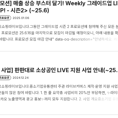
로모션] 매출 상승 부스터 달기! Weekly 그레이드업 LI
! - 시즌2> (~25.6)
/프로모션
2025.01.06
오쇼핑라이브입니다.그동안 그레이드업 시즌 2 프로모션에 참여해 주신 모든 
프로모션은 25.6.16을 마지막으로 모집이 마감될 예정이오니, 아래 내용을 
랍니다. 프로모션 모집 마감 안내" data-og-description="안녕하세요.
파트너 프로모션인 의 모집이 종료됨에 따라, 관련 사항을 안내해 드립니다. 1. 
: 2025년 6월 16일 (월)까지- 마지막 " data-og-
pinglive.tistory.com" data-og-source-
aoshoppinglive.tistory.com/275" da..
원 사업] 판판대로 소상공인 LIVE 지원 사업 안내(~25.
/프로모션
2024.12.24
오쇼핑라이브입니다.중소기업유통센터 주관 라이브커머스 제작·운영 지원 사업 
들의 많은 참여 바랍니다. 1. 한 줄 요약총 사업비의 20%만 부담하면, ✨라
카카오 노출영역과 광고 홍보✨까지 모두 지원합니다. 2. 사업 개요중소기업 
 제작·운영 지원 사업총 사업비의 20% (90만원) 판매자 부담 3. 지원 대상
머스 진행 희망자* 발급처 : 중소기업현황정보시스템※ 단, 일반 소비자가 구
4. 신청 기간2025년 2월까지! (*조기 신청 마감 시 종료) 5. 지원 내용 라이