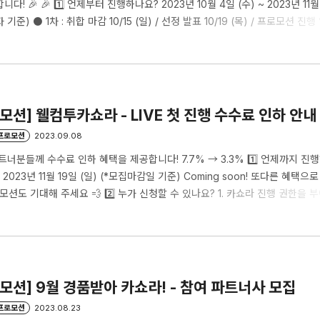
! 🎉 🎉 1️⃣ 언제부터 진행하나요? 2023년 10월 4일 (수) ~ 2023년 11월 
준) ⚫️ 1차 : 취합 마감 10/15 (일) / 선정 발표 10/19 (목) / 프로모션 진행
/29(일) ⚫️ 2차 : 취합 마감 10/29 (일) / 선정 발표 11/02 (목) / 프로모션 진행 일
 : 취합 마감 11/12 (일) / 선정 발표 11/16 (목) / 프로모션 진행 일자 11..
로모션] 웰컴투카쇼라 - LIVE 첫 진행 수수료 인하 안내
/프로모션
2023.09.08
너분들께 수수료 인하 혜택을 제공합니다! 7.7% → 3.3% 1️⃣ 언제까지 진행
~ 2023년 11월 19일 (일) (*모집마감일 기준) Coming soon! 또다른 혜택
로모션도 기대해 주세요 💨 2️⃣ 누가 신청할 수 있나요? 1. 카쇼라 진행 권한을 
스 라이브 진행 이력이 없어요. 👉 위 두 조건만 충족하신다면, 언제든지 신
나요? 1. 수수료 인하 - 7.7% → 3.3% (*단, 톡딜 연계 진행 불가) 2. 노출 지
색 포함 12개 지면 (*자세히 보기) 3. 무료 라이브 알림톡 - 라이브 시작 ..
로모션] 9월 경품받아 카쇼라! - 참여 파트너사 모집
/프로모션
2023.08.23