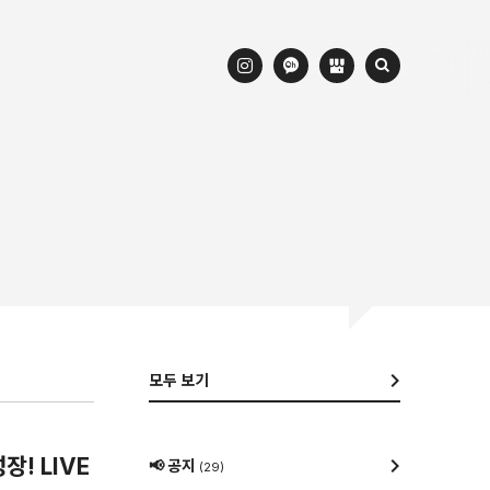
쇼핑
카카오쇼핑라이브
라이브
카쇼라프렌즈
카카오
혜택
카쇼라
모두 보기
쇼핑라이브
운영정책
장! LIVE
📢 공지
(29)
파트너스라이브