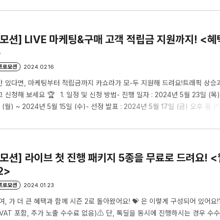
)~6/23(일)6/18(화)~6/20(목)6/22(토)~6/23(일)6/11(화)6/12(수)2주차
)~6/30(일)6/25(화)~6/27(목)6/29(토)~6/30(일)6/18(화)6/19(수)3주차
/7(일)7/2(화)~7..
로모션] LIVE 마케팅&구매 고객 적립금 지원까지! <
>
/프로모션
2024.02.16
만 있다면, 마케팅부터 적립금까지 카쇼라가 모-두 지원해 드려요!트래픽 상승
신청해 보세요 🏆 1. 일정 및 신청 방법- 진행 일자 : 2024년 5월 23일 (목)
 (월) ~ 2024년 5월 15일 (수)- 선정 발표 : 2024년 5월 17일 (금) 오후 중 
 해당 페이지 하단 [신청서 작성] 버튼 클릭 후 신청서 제출 2. 신청 조건1) 프
이브 1회 이상 진행 (*라이브 유형 무관)2) 2024년 5월 23일 오전 11시 ~ 오후
 라이브 정보 관리 > ) 3. 선정 우대 조건 1) 웰컴투카..
로모션] 라이브 첫 진행 패키지 5종을 무료로 드려요! 
2>
/프로모션
2024.01.23
, 가 더 큰 혜택과 함께 시즌 2로 돌아왔어요! 💝 은 이렇게 구성되어 있어요!
 (*VAT 포함, 추가 노출 수수료 없음)⚠️ 단, 톡딜을 동시에 진행하시는 경우 