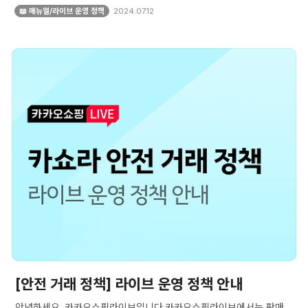
전자상거래환경 조성을 위하여 라이브운영정책을 운영하고 있습니다.
📖 매뉴얼/라이브 운영 정책
2024.07.12
라이브운영정책을 위반하는 경우, 관련 상품의 판매중단이나 거래취
소, 판매 자격 정지, 라이브 송출 제한 등의 이용 제한 조치가 진행될
수 있으며, 라이브에 출연하는 자가 멘트 등을 통해 관련 정책을 위반
하는 경우 사안에 따라 출연이 제한될 수 있습니다.2)이에, 라이브 상
품 카테고리별 유의사항/ 사용 불가 표현/ 적발 사례 등을 한 장으로
정리한 진행자 가이드를 배포하오니, 라이브 진행 전 해당 가이드를
필수로 확인하여 주시기 바랍니다.3)..
[안전 거래 정책] 라이브 운영 정책 안내
안녕하세요. 카카오쇼핑라이브입니다.카카오쇼핑라이브에서는 판매